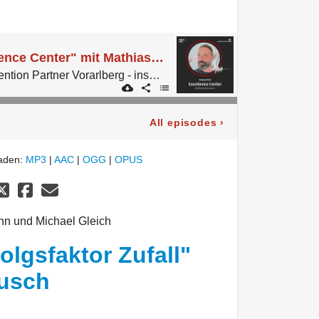
#42 Thema "Excellence Center" mit Mathias Sondermann
Der Podcast von Convention Partner Vorarlberg - inspired by micelab:bodensee.
All episodes
›
laden:
MP3
|
AAC
|
OGG
|
OPUS
n und Michael Gleich
olgsfaktor Zufall"
Busch