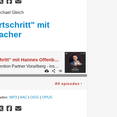
ichael Gleich
tschritt" mit
acher
#47 Thema "Fortschritt" mit Hannes Offenbacher
Der Podcast von Convention Partner Vorarlberg - inspired by micelab:bodensee.
All episodes
›
laden:
MP3
|
AAC
|
OGG
|
OPUS