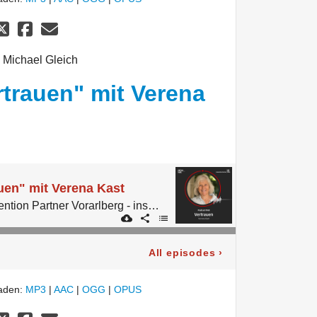
 Michael Gleich
trauen" mit Verena
uen" mit Verena Kast
Der Podcast von Convention Partner Vorarlberg - inspired by micelab:bodensee.
All episodes
›
laden:
MP3
|
AAC
|
OGG
|
OPUS