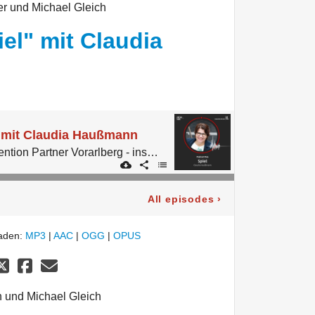
r und Michael Gleich
el" mit Claudia
 mit Claudia Haußmann
Der Podcast von Convention Partner Vorarlberg - inspired by micelab:bodensee.
All episodes
›
laden:
MP3
|
AAC
|
OGG
|
OPUS
 und Michael Gleich