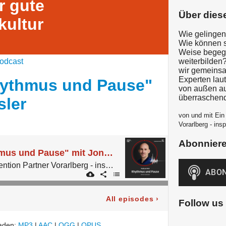
r gute
Über dies
kultur
Wie gelingen
Wie können s
Weise begeg
odcast
weiterbilden
wir gemeinsa
Experten lau
ythmus und Pause"
von außen au
überraschend
sler
von und mit Ein
Vorarlberg - ins
Abonnier
#49 Thema "Rhythmus und Pause" mit Jonas Geissler
Der Podcast von Convention Partner Vorarlberg - inspired by micelab:bodensee.
All episodes
›
Follow us
laden:
MP3
|
AAC
|
OGG
|
OPUS