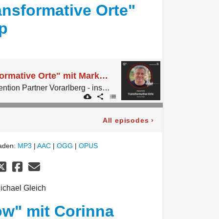
nsformative Orte"
p
#45 Thema "Transformative Orte" mit Markus Hipp
Der Podcast von Convention Partner Vorarlberg - inspired by micelab:bodensee.
All episodes
›
laden:
MP3
|
AAC
|
OGG
|
OPUS
ichael Gleich
w" mit Corinna