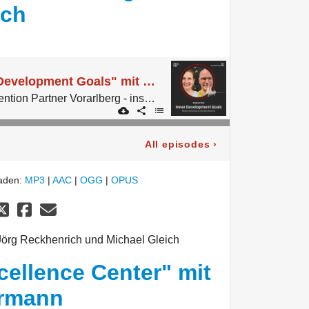
ich
#43 Thema "Inner Development Goals" mit Marlen Nebelung und Jörg Reckhenrich
Der Podcast von Convention Partner Vorarlberg - inspired by micelab:bodensee.
All episodes
›
laden:
MP3
|
AAC
|
OGG
|
OPUS
Jörg Reckhenrich und Michael Gleich
ellence Center" mit
ermann