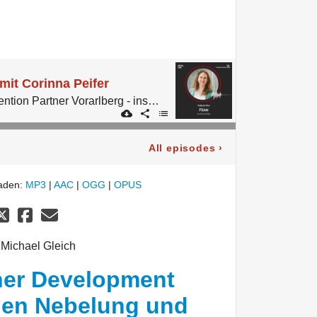
mit Corinna Peifer
Der Podcast von Convention Partner Vorarlberg - inspired by micelab:bodensee.
All episodes
›
laden:
MP3
|
AAC
|
OGG
|
OPUS
 Michael Gleich
ner Development
len Nebelung und